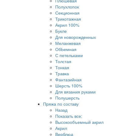
Плюшевая
Полухлопок
Секционная
Трикотажная
Акрил 100%
Букле
Для новорожденных
Меланжевая
ОбЬемная
С петельками
Толстая
Тонкая
Травка
Фантазийная
Шерсть 100%
Для вязания руками
Полушерсть
Пряжа по составу
Назад
Показать все:
Высокообъемный акрил
Акрил
Верблюд