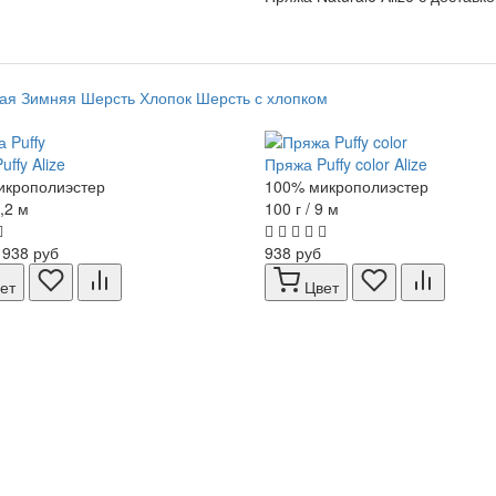
ая
Зимняя
Шерсть
Хлопок
Шерсть с хлопком
ffy Alize
Пряжа Puffy color Alize
икрополиэстер
100% микрополиэстер
9,2 м
100 г / 9 м
938 руб
938 руб
ет
Цвет