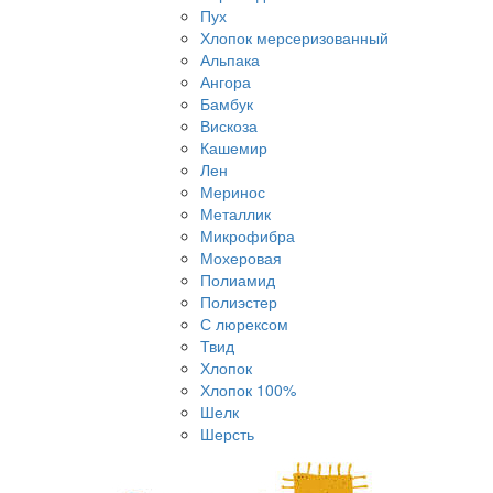
Пух
Хлопок мерсеризованный
Альпака
Ангора
Бамбук
Вискоза
Кашемир
Лен
Меринос
Металлик
Микрофибра
Мохеровая
Полиамид
Полиэстер
С люрексом
Твид
Хлопок
Хлопок 100%
Шелк
Шерсть