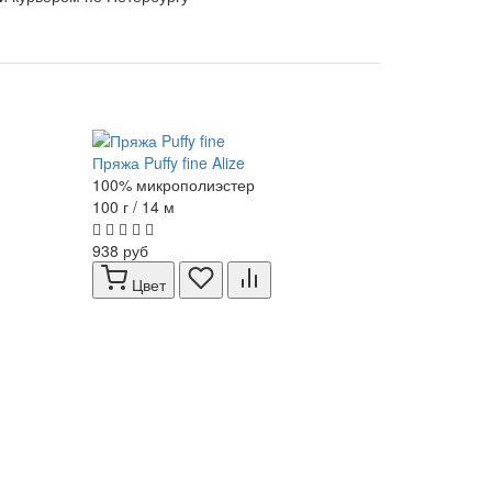
Пряжа Puffy fine Alize
100% микрополиэстер
100 г / 14 м
938 руб
Цвет