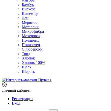
Ангора
Бамбук
Вискоза
Кашемир
Лен
Меринос
Металлик
Микрофибра
Мохеровая
Полиамид
Полиэстер
С люрексом
Твид
Хлопок
Хлопок 100%
Шелк
Шерсть
Личный кабинет
Регистрация
Вход