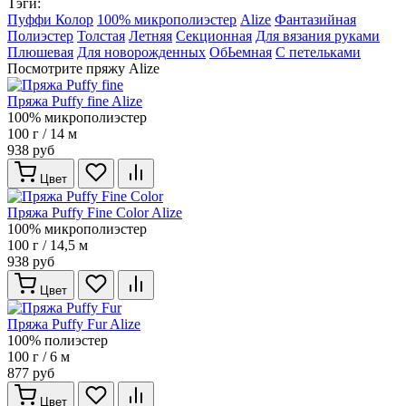
Тэги:
Пуффи Колор
100% микрополиэстер
Alize
Фантазийная
Полиэстер
Толстая
Летняя
Секционная
Для вязания руками
Плюшевая
Для новорожденных
ОбЬемная
С петельками
Посмотрите пряжу Alize
Пряжа Puffy fine Alize
100% микрополиэстер
100 г / 14 м
938 руб
Цвет
Пряжа Puffy Fine Color Alize
100% микрополиэстер
100 г / 14,5 м
938 руб
Цвет
Пряжа Puffy Fur Alize
100% полиэстер
100 г / 6 м
877 руб
Цвет