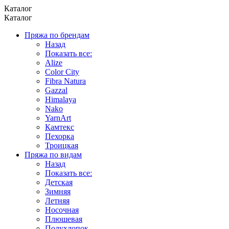
Каталог
Каталог
Пряжа по брендам
Назад
Показать все:
Alize
Color City
Fibra Natura
Gazzal
Himalaya
Nako
YarnArt
Камтекс
Пехорка
Троицкая
Пряжа по видам
Назад
Показать все:
Детская
Зимняя
Летняя
Носочная
Плюшевая
Полухлопок