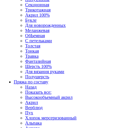
Секционная
Трикотажная
Акрил 100%
Букле
Для новорожденных
Меланжевая
ОбЬемная
С петельками
Толстая
Тонкая
Травка
Фантазийная
Шерсть 100%
Для вязания руками
Полушерсть
Пряжа по составу
Назад
Показать все:
Высокообъемный акрил
Акрил
Верблюд
Пух
Хлопок мерсеризованный
Альпака