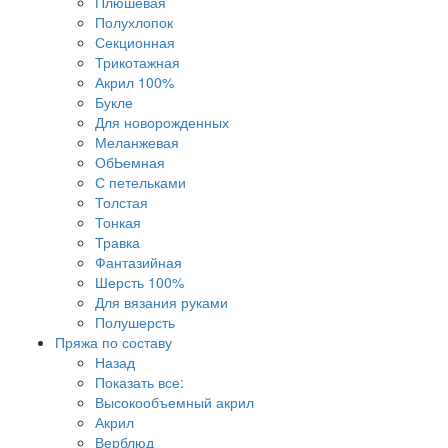
Плюшевая
Полухлопок
Секционная
Трикотажная
Акрил 100%
Букле
Для новорожденных
Меланжевая
ОбЬемная
С петельками
Толстая
Тонкая
Травка
Фантазийная
Шерсть 100%
Для вязания руками
Полушерсть
Пряжа по составу
Назад
Показать все:
Высокообъемный акрил
Акрил
Верблюд