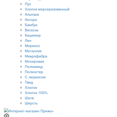
Пух
Хлопок мерсеризованный
Альпака
Ангора
Бамбук
Вискоза
Кашемир
Лен
Меринос
Металлик
Микрофибра
Мохеровая
Полиамид
Полиэстер
С люрексом
Твид
Хлопок
Хлопок 100%
Шелк
Шерсть