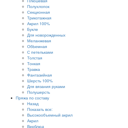
Плюшевая
Полухлопок
Секционная
Трикотажная
Акрил 100%
Букле
Для новорожденных
Меланжевая
ОбЬемная
С петельками
Толстая
Тонкая
Травка
Фантазийная
Шерсть 100%
Для вязания руками
Полушерсть
Пряжа по составу
Назад
Показать все:
Высокообъемный акрил
Акрил
Верблюд