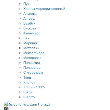
Пух
Хлопок мерсеризованный
Альпака
Ангора
Бамбук
Вискоза
Кашемир
Лен
Меринос
Металлик
Микрофибра
Мохеровая
Полиамид
Полиэстер
С люрексом
Твид
Хлопок
Хлопок 100%
Шелк
Шерсть