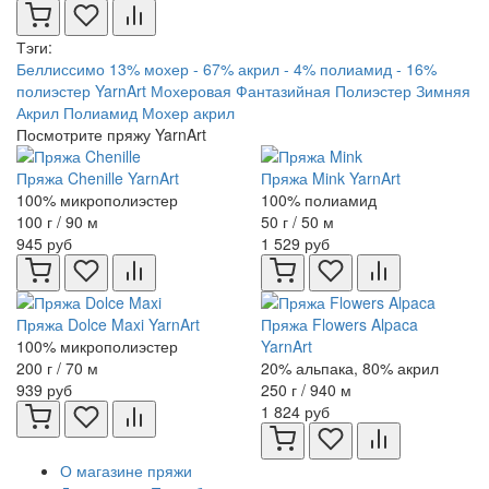
Тэги:
Беллиссимо
13% мохер - 67% акрил - 4% полиамид - 16%
полиэстер
YarnArt
Мохеровая
Фантазийная
Полиэстер
Зимняя
Акрил
Полиамид
Мохер акрил
Посмотрите пряжу YarnArt
Пряжа Chenille YarnArt
Пряжа Mink YarnArt
100% микрополиэстер
100% полиамид
100 г / 90 м
50 г / 50 м
945 руб
1 529 руб
Пряжа Dolce Maxi YarnArt
Пряжа Flowers Alpaca
100% микрополиэстер
YarnArt
200 г / 70 м
20% альпака, 80% акрил
939 руб
250 г / 940 м
1 824 руб
О магазине пряжи