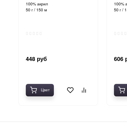
100% акрил
100% 
Полушерсть
Хлопок 100%
50 г / 150 м
50 г / 
Шелк
Шерсть
448 руб
606 
Цвет