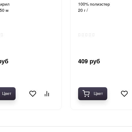
акрил
100% полиэстер
150 м
20 г /
руб
409 руб
Цвет
Цвет