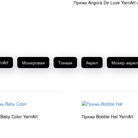
Пряжа Angora De Luxe YarnArt 
rnArt
Мохеровая
Тонкая
Акрил
Мохер акрил
Baby Color YarnArt
Пряжа Bobble Hat YarnArt