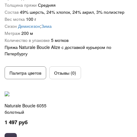
Толщина пряжи
Средняя
Троицкая
Букле
Кашемир
Состав
49% шерсть, 24% хлопок, 24% акрил, 3% полиэстер
Вес мотка
100 г
Для новорожденных
Лен
Сезон
Демисезон
;
Зима
Метраж
200 м
Меланжевая
Меринос
Количество в упаковке
5 мотков
ОбЬемная
Металлик
Пряжа Naturale Boucle Alize с доставкой курьером по
Петербургу
С петельками
Микрофибра
Толстая
Мохеровая
Палитра цветов
Отзывы (0)
Тонкая
Полиамид
Травка
Полиэстер
Naturale Boucle 6055
Фантазийная
С люрексом
болотный
Шерсть 100%
Твид
1 497 руб
Для вязания руками
Хлопок