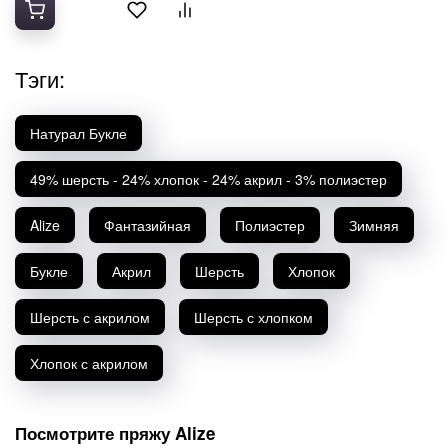
Полушерсть
Хлопок 100%
Шелк
Тэги:
Шерсть
Натурал Букле
49% шерсть - 24% хлопок - 24% акрил - 3% полиэстер
Alize
Фантазийная
Полиэстер
Зимняя
Букле
Акрил
Шерсть
Хлопок
Шерсть с акрилом
Шерсть с хлопком
Хлопок с акрилом
Посмотрите пряжу Alize