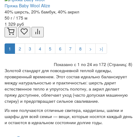
Пряжа Baby Wool Alize
40% шерсть, 20% бамбук, 40% акрил
50 г / 175 м
1 329 руб
1
2
3
4
5
6
7
8
>
>|
Показано с 1 по 24 из 172 (Страниц: 8)
Золотой стандарт для повседневной теплой одежды,
проверенный временем. Этот состав идеально балансирует
между натуральностью и практичностью: шерсть дарит
естественное тепло и упругость полотну, а акрил делает
пряжу доступнее, облегчает уход (часто допуская машинную
стирку) и предотвращает сильное сваливание.
Из нее получаются отличные свитера, кардиганы, шапки и
шарфы для всей семьи — вещи, которые носятся каждый день
и остаются в идеальном состоянии долгие годы.