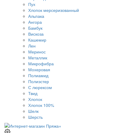
Пух
Хлопок мерсеризованный
Альпака
Ангора
Бамбук
Вискоза
Кашемир
Лен
Меринос
Металлик
Микрофибра
Мохеровая
Полиамид
Полиэстер
С люрексом
Твид
Хлопок
Хлопок 100%
Шелк
Шерсть