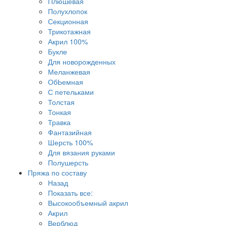
Плюшевая
Полухлопок
Секционная
Трикотажная
Акрил 100%
Букле
Для новорожденных
Меланжевая
ОбЬемная
С петельками
Толстая
Тонкая
Травка
Фантазийная
Шерсть 100%
Для вязания руками
Полушерсть
Пряжа по составу
Назад
Показать все:
Высокообъемный акрил
Акрил
Верблюд