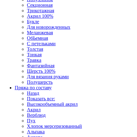
Секционная
Трикотажная
Акрил 100%
Букле
Для новорожденных
Меланжевая
ОбЬемная
С петельками
Толстая
Тонкая
Травка
Фантазийная
Шерсть 100%
Для вязания руками
Полушерсть
Пряжа по составу
Назад
Показать все:
Высокообъемный акрил
Акрил
Верблюд
Пух
Хлопок мерсеризованный
Альпака