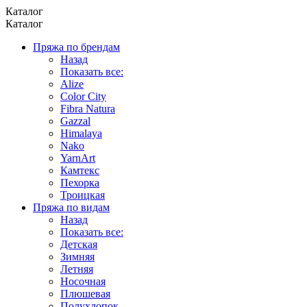
Каталог
Каталог
Пряжа по брендам
Назад
Показать все:
Alize
Color City
Fibra Natura
Gazzal
Himalaya
Nako
YarnArt
Камтекс
Пехорка
Троицкая
Пряжа по видам
Назад
Показать все:
Детская
Зимняя
Летняя
Носочная
Плюшевая
Полухлопок