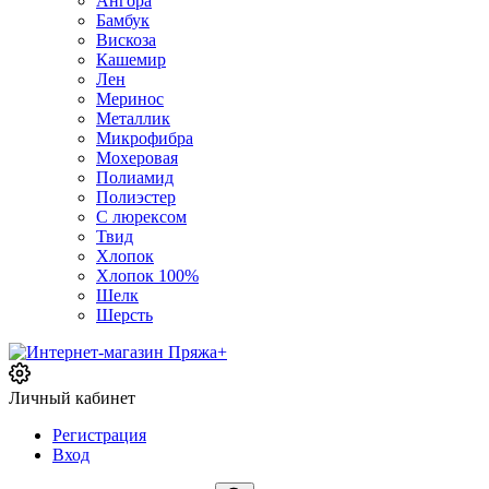
Ангора
Бамбук
Вискоза
Кашемир
Лен
Меринос
Металлик
Микрофибра
Мохеровая
Полиамид
Полиэстер
С люрексом
Твид
Хлопок
Хлопок 100%
Шелк
Шерсть
Личный кабинет
Регистрация
Вход