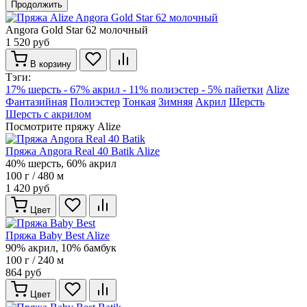
Продолжить
Angora Gold Star 62 молочный
1 520 руб
В корзину
Тэги:
17% шерсть - 67% акрил - 11% полиэстер - 5% пайетки
Alize
Фантазийная
Полиэстер
Тонкая
Зимняя
Акрил
Шерсть
Шерсть с акрилом
Посмотрите пряжу Alize
Пряжа Angora Real 40 Batik Alize
40% шерсть, 60% акрил
100 г / 480 м
1 420 руб
Цвет
Пряжа Baby Best Alize
90% акрил, 10% бамбук
100 г / 240 м
864 руб
Цвет