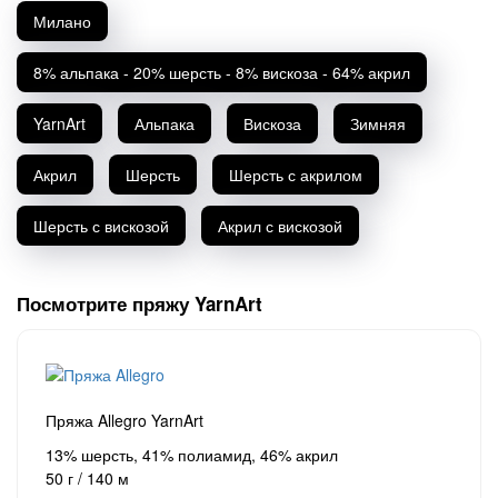
Милано
8% альпака - 20% шерсть - 8% вискоза - 64% акрил
YarnArt
Альпака
Вискоза
Зимняя
Акрил
Шерсть
Шерсть с акрилом
Шерсть с вискозой
Акрил с вискозой
Посмотрите пряжу YarnArt
Пряжа Allegro YarnArt
13% шерсть, 41% полиамид, 46% акрил
50 г / 140 м