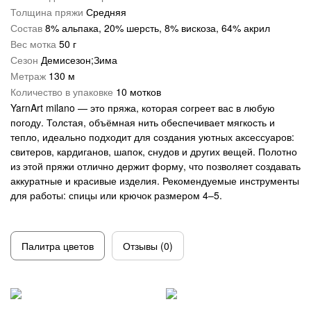
Толщина пряжи
Средняя
Троицкая
Букле
Кашемир
Состав
8% альпака, 20% шерсть, 8% вискоза, 64% акрил
Вес мотка
50 г
Для новорожденных
Лен
Сезон
Демисезон;Зима
Метраж
130 м
Меланжевая
Меринос
Количество в упаковке
10 мотков
ОбЬемная
Металлик
YarnArt milano — это пряжа, которая согреет вас в любую
погоду. Толстая, объёмная нить обеспечивает мягкость и
С петельками
Микрофибра
тепло, идеально подходит для создания уютных аксессуаров:
свитеров, кардиганов, шапок, снудов и других вещей. Полотно
Толстая
Мохеровая
из этой пряжи отлично держит форму, что позволяет создавать
аккуратные и красивые изделия. Рекомендуемые инструменты
Тонкая
Полиамид
для работы: спицы или крючок размером 4–5.
Травка
Полиэстер
Фантазийная
С люрексом
Палитра цветов
Отзывы (0)
Шерсть 100%
Твид
Для вязания руками
Хлопок