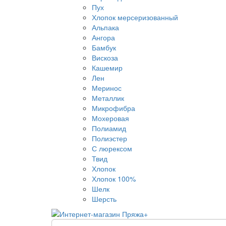
Пух
Хлопок мерсеризованный
Альпака
Ангора
Бамбук
Вискоза
Кашемир
Лен
Меринос
Металлик
Микрофибра
Мохеровая
Полиамид
Полиэстер
С люрексом
Твид
Хлопок
Хлопок 100%
Шелк
Шерсть