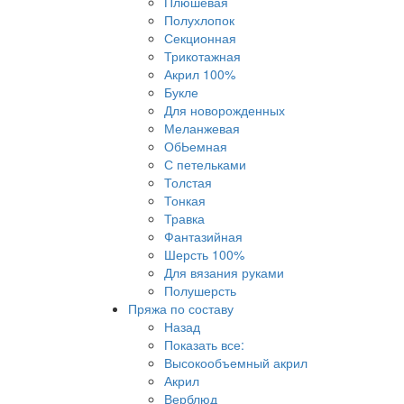
Плюшевая
Полухлопок
Секционная
Трикотажная
Акрил 100%
Букле
Для новорожденных
Меланжевая
ОбЬемная
С петельками
Толстая
Тонкая
Травка
Фантазийная
Шерсть 100%
Для вязания руками
Полушерсть
Пряжа по составу
Назад
Показать все:
Высокообъемный акрил
Акрил
Верблюд