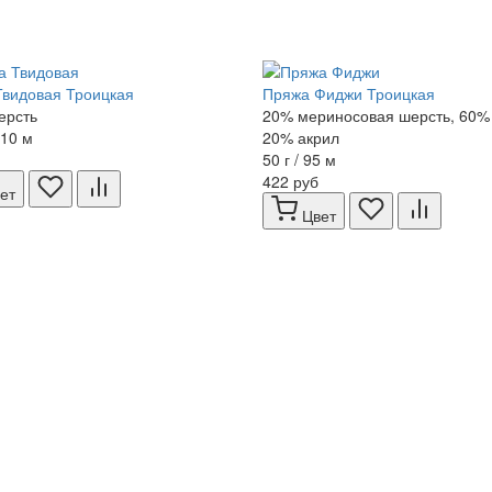
видовая Троицкая
Пряжа Фиджи Троицкая
ерсть
20% мериносовая шерсть, 60% 
110 м
20% акрил
50 г / 95 м
422 руб
ет
Цвет