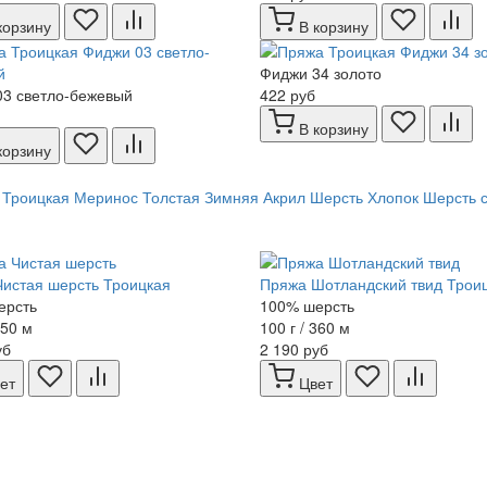
корзину
В корзину
Фиджи 34 золото
3 светло-бежевый
422 руб
В корзину
корзину
Троицкая
Меринос
Толстая
Зимняя
Акрил
Шерсть
Хлопок
Шерсть 
истая шерсть Троицкая
Пряжа Шотландский твид Трои
ерсть
100% шерсть
250 м
100 г / 360 м
уб
2 190 руб
ет
Цвет