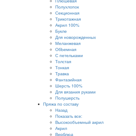
Плюшевая
Полухлопок
Секционная
Трикотажная
Акрил 100%
Букле
Для новорожденных
Меланжевая
ОбЬемная
С петельками
Толстая
Тонкая
Травка
Фантазийная
Шерсть 100%
Для вязания руками
Полушерсть
Пряжа по составу
Назад
Показать все:
Высокообъемный акрил
Акрил
Верблюд