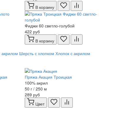
В корзину
Фиджи 60 светло-голубой
422 руб
В корзину
с акрилом
Шерсть с хлопком
Хлопок с акрилом
цкая
Пряжа Акация Троицкая
100% акрил
50 г / 250 м
289 руб
Цвет