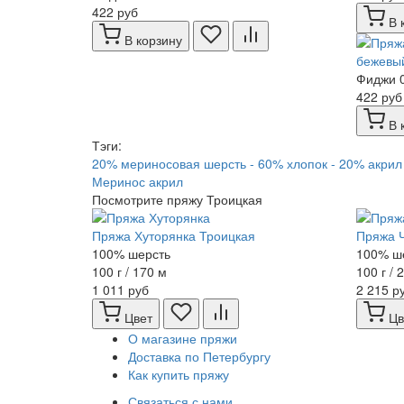
422 руб
В 
В корзину
Фиджи 0
422 руб
В 
Тэги:
20% мериносовая шерсть - 60% хлопок - 20% акрил
Меринос акрил
Посмотрите пряжу Троицкая
Пряжа Хуторянка Троицкая
Пряжа Ч
100% шерсть
100% ш
100 г / 170 м
100 г / 
1 011 руб
2 215 р
Цвет
Цв
О магазине пряжи
Доставка по Петербургу
Как купить пряжу
Связаться с нами