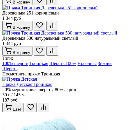
В корзину
Деревенька 251 коричневый
1 344 руб
В корзину
Деревенька 530 натуральный светлый
1 344 руб
В корзину
Тэги:
100% шерсть
Троицкая
Шерсть 100%
Носочная
Зимняя
Шерсть
Посмотрите пряжу Троицкая
Пряжа Детская Троицкая
20% мериносовая шерсть, 80% акрил
50 г / 145 м
187 руб
Цвет