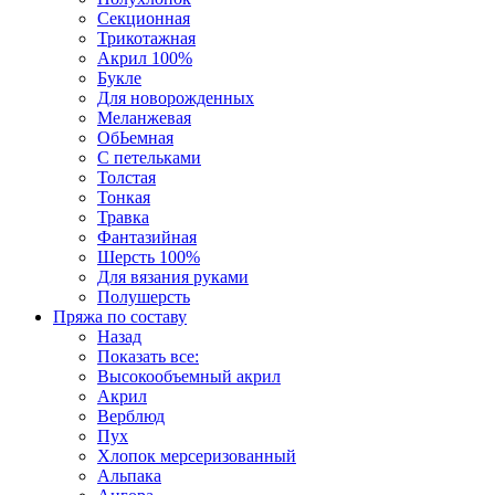
Секционная
Трикотажная
Акрил 100%
Букле
Для новорожденных
Меланжевая
ОбЬемная
С петельками
Толстая
Тонкая
Травка
Фантазийная
Шерсть 100%
Для вязания руками
Полушерсть
Пряжа по составу
Назад
Показать все:
Высокообъемный акрил
Акрил
Верблюд
Пух
Хлопок мерсеризованный
Альпака