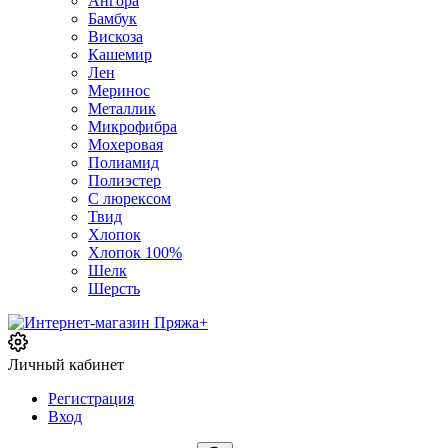
Ангора
Бамбук
Вискоза
Кашемир
Лен
Меринос
Металлик
Микрофибра
Мохеровая
Полиамид
Полиэстер
С люрексом
Твид
Хлопок
Хлопок 100%
Шелк
Шерсть
Личный кабинет
Регистрация
Вход