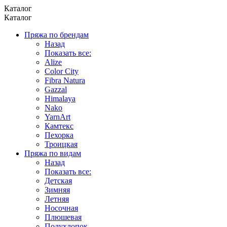
Каталог
Каталог
Пряжа по брендам
Назад
Показать все:
Alize
Color City
Fibra Natura
Gazzal
Himalaya
Nako
YarnArt
Камтекс
Пехорка
Троицкая
Пряжа по видам
Назад
Показать все:
Детская
Зимняя
Летняя
Носочная
Плюшевая
Полухлопок