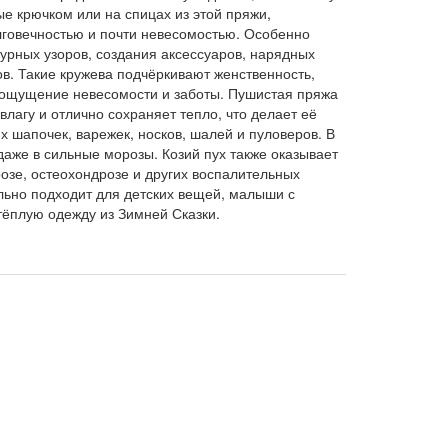
ые крючком или на спицах из этой пряжи,
олговечностью и почти невесомостью. Особенно
урных узоров, создания аксессуаров, нарядных
ов. Такие кружева подчёркивают женственность,
т ощущение невесомости и заботы. Пушистая пряжа
влагу и отлично сохраняет тепло, что делает её
 шапочек, варежек, носков, шалей и пуловеров. В
даже в сильные морозы. Козий пух также оказывает
озе, остеохондрозе и других воспалительных
льно подходит для детских вещей, малыши с
тёплую одежду из Зимней Сказки.