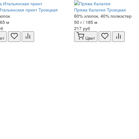
тальянская принт Троицкая
Пряжа Калатея Троицкая
лопок
60% хлопок, 40% полиэстер
165 м
50 г / 185 м
уб
217 руб
ет
Цвет