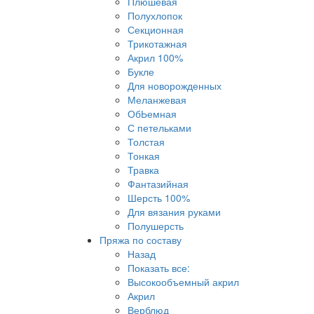
Плюшевая
Полухлопок
Секционная
Трикотажная
Акрил 100%
Букле
Для новорожденных
Меланжевая
ОбЬемная
С петельками
Толстая
Тонкая
Травка
Фантазийная
Шерсть 100%
Для вязания руками
Полушерсть
Пряжа по составу
Назад
Показать все:
Высокообъемный акрил
Акрил
Верблюд