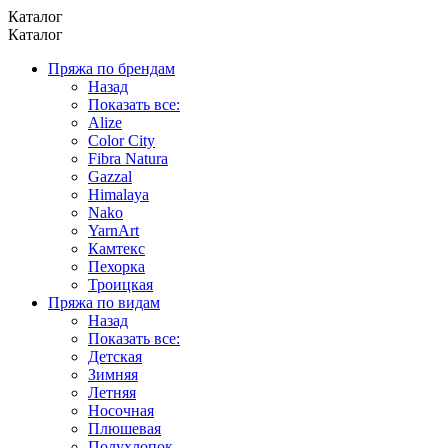
Каталог
Каталог
Пряжа по брендам
Назад
Показать все:
Alize
Color City
Fibra Natura
Gazzal
Himalaya
Nako
YarnArt
Камтекс
Пехорка
Троицкая
Пряжа по видам
Назад
Показать все:
Детская
Зимняя
Летняя
Носочная
Плюшевая
Полухлопок