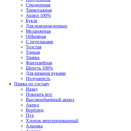
Секционная
Трикотажная
Акрил 100%
Букле
Для новорожденных
Меланжевая
ОбЬемная
С петельками
Толстая
Тонкая
Травка
Фантазийная
Шерсть 100%
Для вязания руками
Полушерсть
Пряжа по составу
Назад
Показать все:
Высокообъемный акрил
Акрил
Верблюд
Пух
Хлопок мерсеризованный
Альпака