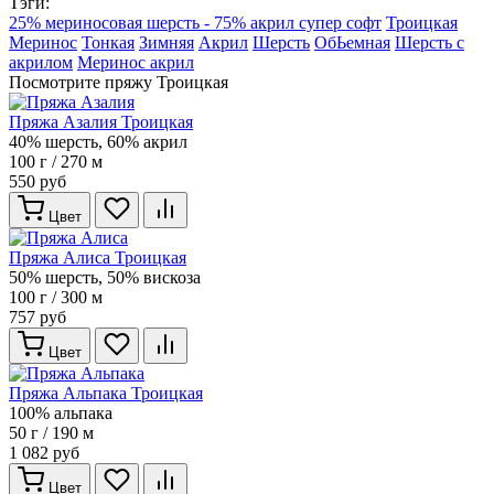
Тэги:
25% мериносовая шерсть - 75% акрил супер софт
Троицкая
Меринос
Тонкая
Зимняя
Акрил
Шерсть
ОбЬемная
Шерсть с
акрилом
Меринос акрил
Посмотрите пряжу Троицкая
Пряжа Азалия Троицкая
40% шерсть, 60% акрил
100 г / 270 м
550 руб
Цвет
Пряжа Алиса Троицкая
50% шерсть, 50% вискоза
100 г / 300 м
757 руб
Цвет
Пряжа Альпака Троицкая
100% альпака
50 г / 190 м
1 082 руб
Цвет