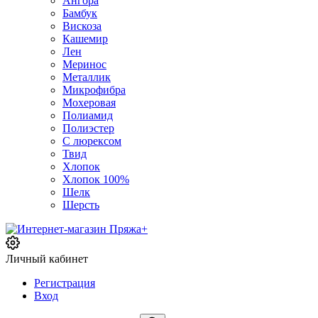
Ангора
Бамбук
Вискоза
Кашемир
Лен
Меринос
Металлик
Микрофибра
Мохеровая
Полиамид
Полиэстер
С люрексом
Твид
Хлопок
Хлопок 100%
Шелк
Шерсть
Личный кабинет
Регистрация
Вход