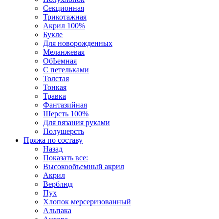
Секционная
Трикотажная
Акрил 100%
Букле
Для новорожденных
Меланжевая
ОбЬемная
С петельками
Толстая
Тонкая
Травка
Фантазийная
Шерсть 100%
Для вязания руками
Полушерсть
Пряжа по составу
Назад
Показать все:
Высокообъемный акрил
Акрил
Верблюд
Пух
Хлопок мерсеризованный
Альпака