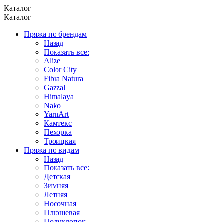
Каталог
Каталог
Пряжа по брендам
Назад
Показать все:
Alize
Color City
Fibra Natura
Gazzal
Himalaya
Nako
YarnArt
Камтекс
Пехорка
Троицкая
Пряжа по видам
Назад
Показать все:
Детская
Зимняя
Летняя
Носочная
Плюшевая
Полухлопок