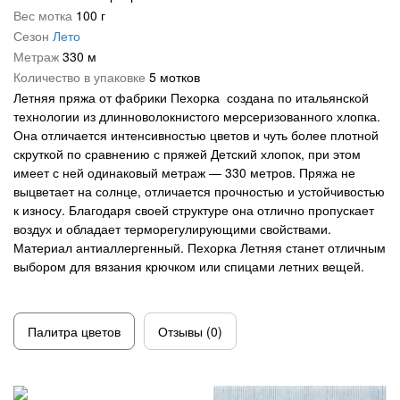
Вес мотка
100 г
Троицкая
Букле
Кашемир
Сезон
Лето
Метраж
330 м
Для новорожденных
Лен
Количество в упаковке
5 мотков
Летняя пряжа от фабрики Пехорка создана по итальянской
Меланжевая
Меринос
технологии из длинноволокнистого мерсеризованного хлопка.
Она отличается интенсивностью цветов и чуть более плотной
ОбЬемная
Металлик
скруткой по сравнению с пряжей Детский хлопок, при этом
С петельками
Микрофибра
имеет с ней одинаковый метраж — 330 метров. Пряжа не
выцветает на солнце, отличается прочностью и устойчивостью
Толстая
Мохеровая
к износу. Благодаря своей структуре она отлично пропускает
воздух и обладает терморегулирующими свойствами.
Тонкая
Полиамид
Материал антиаллергенный. Пехорка Летняя станет отличным
выбором для вязания крючком или спицами летних вещей.
Травка
Полиэстер
Фантазийная
С люрексом
Палитра цветов
Отзывы (0)
Шерсть 100%
Твид
Для вязания руками
Хлопок