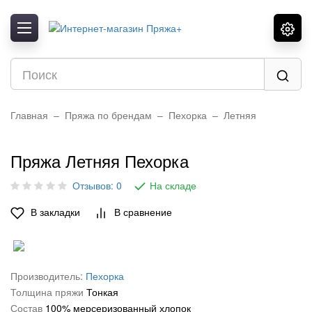
Назад
Назад
Назад
Показать все:
Показать все:
Показать все:
Alize
Детская
Высокообъемный акрил
Color City
Зимняя
Акрил
Главная
Пряжа по брендам
Пехорка
Летняя
Fibra Natura
Летняя
Верблюд
Пряжа Летняя Пехорка
Gazzal
Носочная
Пух
Отзывов: 0
На складе
Himalaya
Плюшевая
Хлопок мерсеризованный
В закладки
В сравнение
Nako
Полухлопок
Альпака
YarnArt
Секционная
Ангора
Производитель:
Пехорка
Камтекс
Трикотажная
Бамбук
Толщина пряжи
Тонкая
Пехорка
Акрил 100%
Вискоза
Состав
100% мерсеризованный хлопок