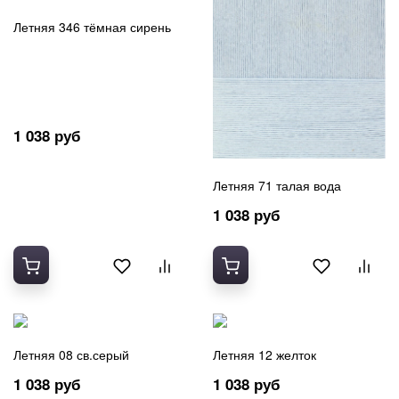
Полушерсть
Хлопок 100%
Летняя 346 тёмная сирень
Шелк
Шерсть
1 038 руб
Летняя 71 талая вода
1 038 руб
Летняя 08 св.серый
Летняя 12 желток
1 038 руб
1 038 руб