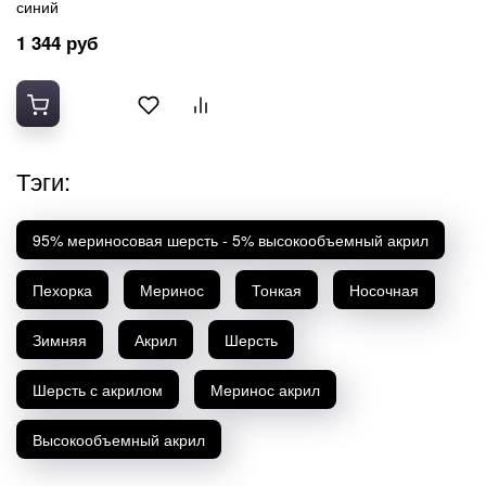
синий
1 344 руб
Тэги:
95% мериносовая шерсть - 5% высокообъемный акрил
Пехорка
Меринос
Тонкая
Носочная
Зимняя
Акрил
Шерсть
Шерсть с акрилом
Меринос акрил
Высокообъемный акрил