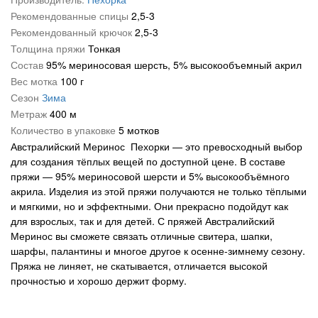
Рекомендованные спицы
2,5-3
Троицкая
Букле
Кашемир
Рекомендованный крючок
2,5-3
Толщина пряжи
Тонкая
Для новорожденных
Лен
Состав
95% мериносовая шерсть, 5% высокообъемный акрил
Меланжевая
Меринос
Вес мотка
100 г
Сезон
Зима
ОбЬемная
Металлик
Метраж
400 м
Количество в упаковке
5 мотков
С петельками
Микрофибра
Австралийский Меринос Пехорки — это превосходный выбор
для создания тёплых вещей по доступной цене. В составе
Толстая
Мохеровая
пряжи — 95% мериносовой шерсти и 5% высокообъёмного
акрила. Изделия из этой пряжи получаются не только тёплыми
Тонкая
Полиамид
и мягкими, но и эффектными. Они прекрасно подойдут как
для взрослых, так и для детей. С пряжей Австралийский
Травка
Полиэстер
Меринос вы сможете связать отличные свитера, шапки,
Фантазийная
С люрексом
шарфы, палантины и многое другое к осенне-зимнему сезону.
Пряжа не линяет, не скатывается, отличается высокой
Шерсть 100%
Твид
прочностью и хорошо держит форму.
Для вязания руками
Хлопок