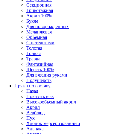
Секционная
Трикотажная
Акрил 100%
Букле
Для новорожденных
Меланжевая
ОбЬемная
С петельками
Толстая
Тонкая
Травка
Фантазийная
Шерсть 100%
Для вязания руками
Полушерсть
Пряжа по составу
Назад
Показать все:
Высокообъемный акрил
Акрил
Верблюд
Пух
Хлопок мерсеризованный
Альпака