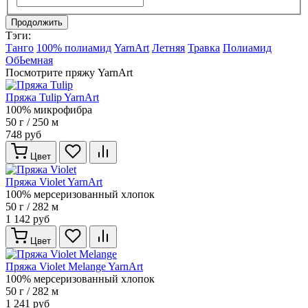
Продолжить
Тэги:
Танго
100% полиамид
YarnArt
Летняя
Травка
Полиамид
ОбЬемная
Посмотрите пряжу YarnArt
Пряжа Tulip YarnArt
100% микрофибра
50 г / 250 м
748 руб
Цвет
Пряжа Violet YarnArt
100% мерсеризованный хлопок
50 г / 282 м
1 142 руб
Цвет
Пряжа Violet Melange YarnArt
100% мерсеризованный хлопок
50 г / 282 м
1 241 руб