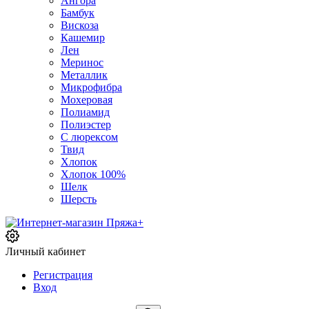
Ангора
Бамбук
Вискоза
Кашемир
Лен
Меринос
Металлик
Микрофибра
Мохеровая
Полиамид
Полиэстер
С люрексом
Твид
Хлопок
Хлопок 100%
Шелк
Шерсть
Личный кабинет
Регистрация
Вход