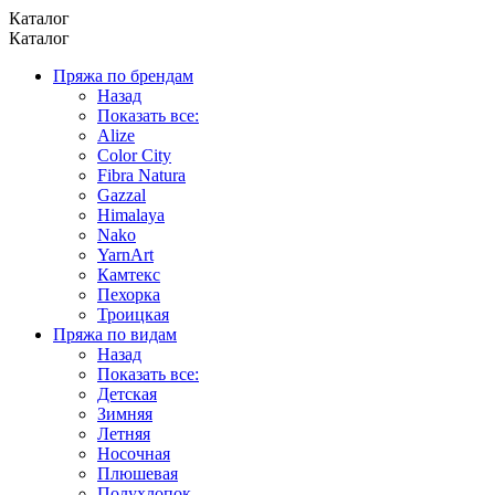
Каталог
Каталог
Пряжа по брендам
Назад
Показать все:
Alize
Color City
Fibra Natura
Gazzal
Himalaya
Nako
YarnArt
Камтекс
Пехорка
Троицкая
Пряжа по видам
Назад
Показать все:
Детская
Зимняя
Летняя
Носочная
Плюшевая
Полухлопок