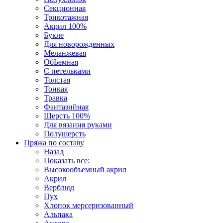
Секционная
Трикотажная
Акрил 100%
Букле
Для новорожденных
Меланжевая
ОбЬемная
С петельками
Толстая
Тонкая
Травка
Фантазийная
Шерсть 100%
Для вязания руками
Полушерсть
Пряжа по составу
Назад
Показать все:
Высокообъемный акрил
Акрил
Верблюд
Пух
Хлопок мерсеризованный
Альпака