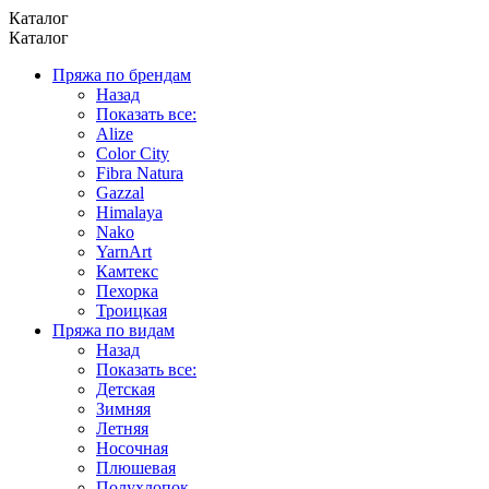
Каталог
Каталог
Пряжа по брендам
Назад
Показать все:
Alize
Color City
Fibra Natura
Gazzal
Himalaya
Nako
YarnArt
Камтекс
Пехорка
Троицкая
Пряжа по видам
Назад
Показать все:
Детская
Зимняя
Летняя
Носочная
Плюшевая
Полухлопок