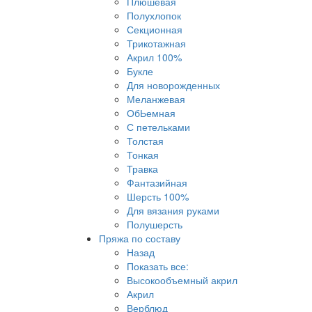
Плюшевая
Полухлопок
Секционная
Трикотажная
Акрил 100%
Букле
Для новорожденных
Меланжевая
ОбЬемная
С петельками
Толстая
Тонкая
Травка
Фантазийная
Шерсть 100%
Для вязания руками
Полушерсть
Пряжа по составу
Назад
Показать все:
Высокообъемный акрил
Акрил
Верблюд