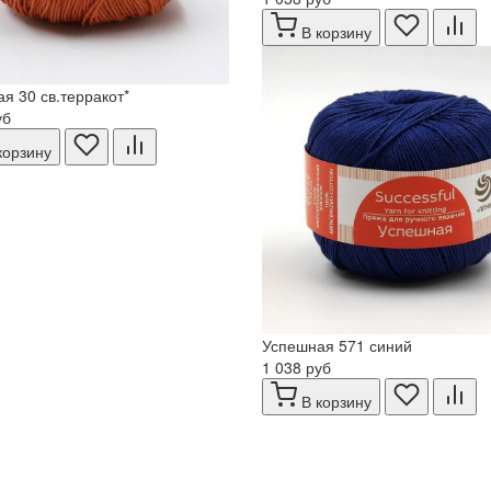
В корзину
я 30 св.терракот*
уб
корзину
Успешная 571 синий
1 038 руб
В корзину