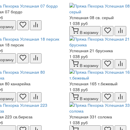
ая 07 бордо
уб
Успешная 08 св. серый
1 038 руб
корзину
В корзину
я 18 персик
уб
Успешная 21 брусника
1 038 руб
корзину
В корзину
я 80 канарейка
Успешная 165 т.бежевый
уб
1 038 руб
корзину
В корзину
я 223 св.бирюза
Успешная 331 солома
уб
1 038 руб