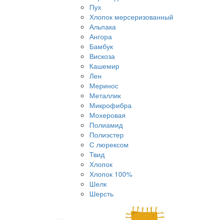
Пух
Хлопок мерсеризованный
Альпака
Ангора
Бамбук
Вискоза
Кашемир
Лен
Меринос
Металлик
Микрофибра
Мохеровая
Полиамид
Полиэстер
С люрексом
Твид
Хлопок
Хлопок 100%
Шелк
Шерсть