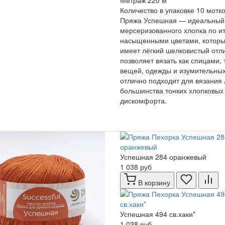
Метраж
220 м
Количество в упаковке
10 мотк
Пряжа Успешная — идеальный в
мерсеризованного хлопка по ит
насыщенными цветами, которые
имеет лёгкий шелковистый отли
позволяет вязать как спицами,
вещей, одежды и изумительных 
отлично подходит для вязания
большинства тонких хлопковых 
дискомфорта.
Успешная 284 оранжевый
1 038 руб
В корзину
Успешная 494 св.хаки*
1 038 руб