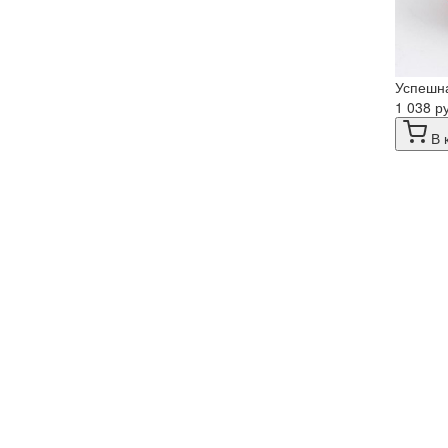
Успешна
1 038 р
В 