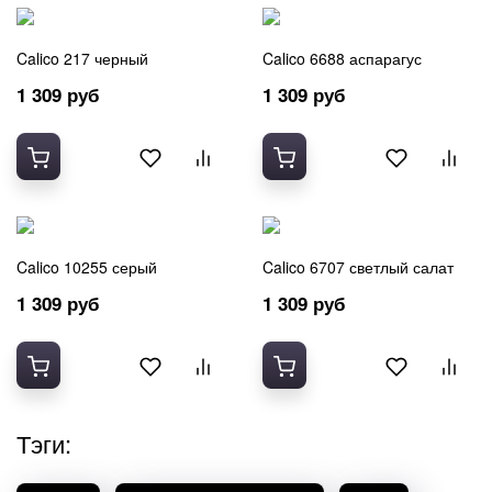
Полушерсть
Хлопок 100%
Calico 217 черный
Calico 6688 аспарагус
Шелк
1 309 руб
1 309 руб
Шерсть
Calico 10255 серый
Calico 6707 светлый салат
1 309 руб
1 309 руб
Тэги: