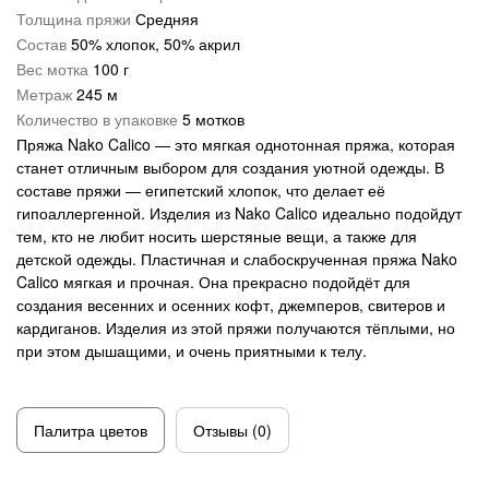
Толщина пряжи
Средняя
Троицкая
Букле
Кашемир
Состав
50% хлопок, 50% акрил
Вес мотка
100 г
Для новорожденных
Лен
Метраж
245 м
Количество в упаковке
5 мотков
Меланжевая
Меринос
Пряжа Nako Calico — это мягкая однотонная пряжа, которая
ОбЬемная
Металлик
станет отличным выбором для создания уютной одежды. В
составе пряжи — египетский хлопок, что делает её
С петельками
Микрофибра
гипоаллергенной. Изделия из Nako Calico идеально подойдут
тем, кто не любит носить шерстяные вещи, а также для
Толстая
Мохеровая
детской одежды. Пластичная и слабоскрученная пряжа Nako
Calico мягкая и прочная. Она прекрасно подойдёт для
Тонкая
Полиамид
создания весенних и осенних кофт, джемперов, свитеров и
кардиганов. Изделия из этой пряжи получаются тёплыми, но
Травка
Полиэстер
при этом дышащими, и очень приятными к телу.
Фантазийная
С люрексом
Шерсть 100%
Твид
Палитра цветов
Отзывы (0)
Для вязания руками
Хлопок