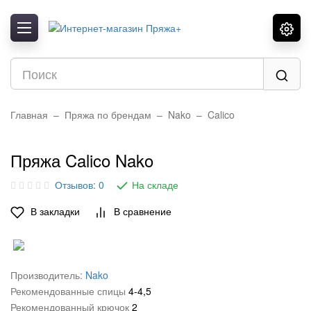
Назад
Назад
Назад
Показать все:
Показать все:
Показать все:
Alize
Детская
Высокообъемный акрил
Color City
Зимняя
Акрил
Главная
Пряжа по брендам
Nako
Calico
Fibra Natura
Летняя
Верблюд
Пряжа Calico Nako
Gazzal
Носочная
Пух
Отзывов: 0
На складе
Himalaya
Плюшевая
Хлопок мерсеризованный
В закладки
В сравнение
Nako
Полухлопок
Альпака
YarnArt
Секционная
Ангора
Производитель:
Nako
Камтекс
Трикотажная
Бамбук
Рекомендованные спицы
4-4,5
Пехорка
Акрил 100%
Вискоза
Рекомендованный крючок
2