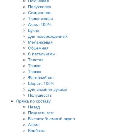
Плюшевая
Полухлопок
Секционная
Трикотажная
Акрил 100%
Букле
Для новорожденных
Меланжевая
ОбЬемная
С петельками
Толстая
Тонкая
Травка
Фантазийная
Шерсть 100%
Для вязания руками
Полушерсть
Пряжа по составу
Назад
Показать все:
Высокообъемный акрил
Акрил
Верблюд