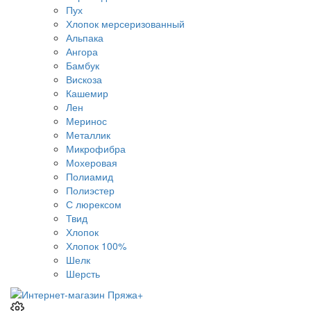
Пух
Хлопок мерсеризованный
Альпака
Ангора
Бамбук
Вискоза
Кашемир
Лен
Меринос
Металлик
Микрофибра
Мохеровая
Полиамид
Полиэстер
С люрексом
Твид
Хлопок
Хлопок 100%
Шелк
Шерсть