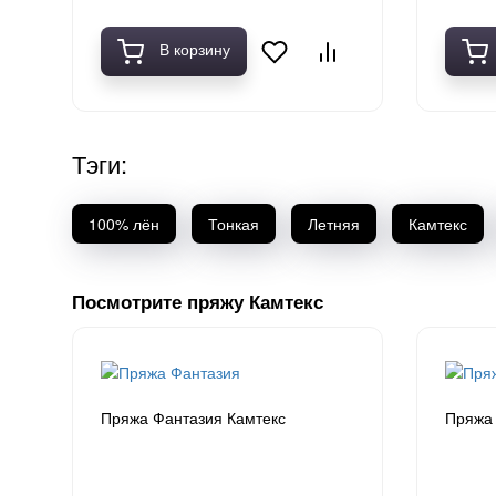
Полушерсть
Хлопок 100%
В корзину
Шелк
Шерсть
Тэги:
100% лён
Тонкая
Летняя
Камтекс
Посмотрите пряжу Камтекс
Пряжа Фантазия Камтекс
Пряжа 