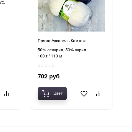
 5%
Пряжа Акварель Камтекс
50% леакрил, 50% акрил
100 г / 110 м
702 руб
Цвет