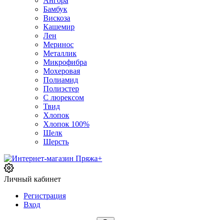
Ангора
Бамбук
Вискоза
Кашемир
Лен
Меринос
Металлик
Микрофибра
Мохеровая
Полиамид
Полиэстер
С люрексом
Твид
Хлопок
Хлопок 100%
Шелк
Шерсть
Личный кабинет
Регистрация
Вход