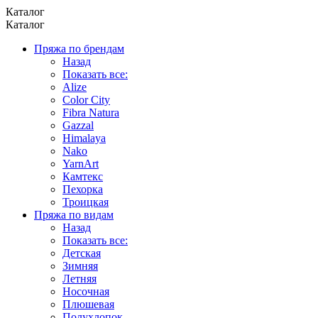
Каталог
Каталог
Пряжа по брендам
Назад
Показать все:
Alize
Color City
Fibra Natura
Gazzal
Himalaya
Nako
YarnArt
Камтекс
Пехорка
Троицкая
Пряжа по видам
Назад
Показать все:
Детская
Зимняя
Летняя
Носочная
Плюшевая
Полухлопок