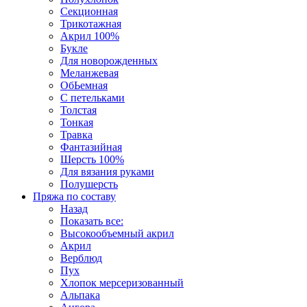
Секционная
Трикотажная
Акрил 100%
Букле
Для новорожденных
Меланжевая
ОбЬемная
С петельками
Толстая
Тонкая
Травка
Фантазийная
Шерсть 100%
Для вязания руками
Полушерсть
Пряжа по составу
Назад
Показать все:
Высокообъемный акрил
Акрил
Верблюд
Пух
Хлопок мерсеризованный
Альпака