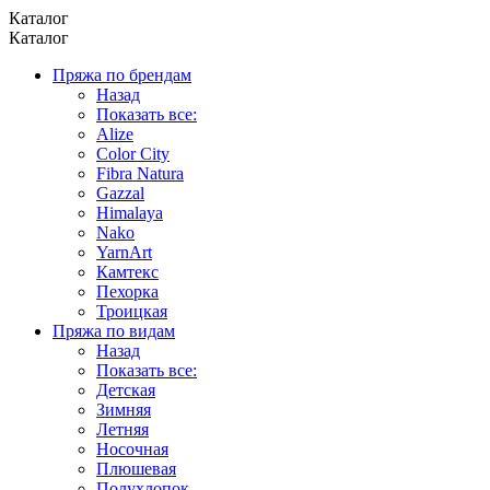
Каталог
Каталог
Пряжа по брендам
Назад
Показать все:
Alize
Color City
Fibra Natura
Gazzal
Himalaya
Nako
YarnArt
Камтекс
Пехорка
Троицкая
Пряжа по видам
Назад
Показать все:
Детская
Зимняя
Летняя
Носочная
Плюшевая
Полухлопок