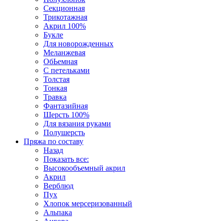
Секционная
Трикотажная
Акрил 100%
Букле
Для новорожденных
Меланжевая
ОбЬемная
С петельками
Толстая
Тонкая
Травка
Фантазийная
Шерсть 100%
Для вязания руками
Полушерсть
Пряжа по составу
Назад
Показать все:
Высокообъемный акрил
Акрил
Верблюд
Пух
Хлопок мерсеризованный
Альпака