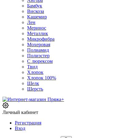
Ангора
Бамбук
Вискоза
Кашемир
Лен
Меринос
Металлик
Микрофибра
Мохеровая
Полиамид
Полиэстер
С люрексом
Твид
Хлопок
Хлопок 100%
Шелк
Шерсть
Личный кабинет
Регистрация
Вход