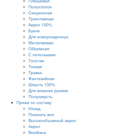
Плюшевая
Полухлопок
Секционная
Трикотажная
Акрил 100%
Букле
Для новорожденных
Меланжевая
ОбЬемная
С петельками
Толстая
Тонкая
Травка
Фантазийная
Шерсть 100%
Для вязания руками
Полушерсть
Пряжа по составу
Назад
Показать все:
Высокообъемный акрил
Акрил
Верблюд