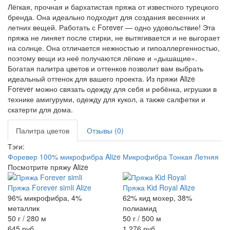
Лёгкая, прочная и бархатистая пряжа от известного турецкого
бренда. Она идеально подходит для создания весенних и
летних вещей. Работать с Forever — одно удовольствие! Эта
пряжа не линяет после стирки, не вытягивается и не выгорает
на солнце. Она отличается нежностью и гипоаллергенностью,
поэтому вещи из неё получаются лёгкие и «дышащие».
Богатая палитра цветов и оттенков позволит вам выбрать
идеальный оттенок для вашего проекта. Из пряжи Alize
Forever можно связать одежду для себя и ребёнка, игрушки в
технике амигуруми, одежду для кукол, а также салфетки и
скатерти для дома.
Палитра цветов
Отзывы (0)
Тэги:
Форевер
100% микрофибра
Alize
Микрофибра
Тонкая
Летняя
Посмотрите пряжу Alize
Пряжа Forever simli Alize
Пряжа Kid Royal Alize
96% микрофибра, 4%
62% кид мохер, 38%
металлик
полиамид
50 г / 280 м
50 г / 500 м
645 руб
1 276 руб