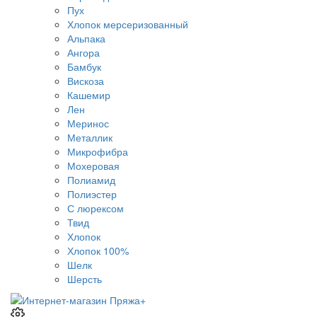
Пух
Хлопок мерсеризованный
Альпака
Ангора
Бамбук
Вискоза
Кашемир
Лен
Меринос
Металлик
Микрофибра
Мохеровая
Полиамид
Полиэстер
С люрексом
Твид
Хлопок
Хлопок 100%
Шелк
Шерсть