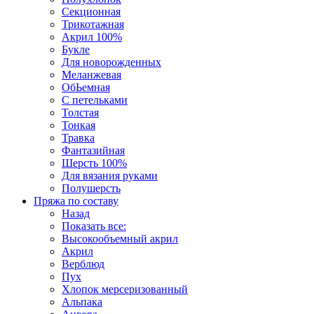
Секционная
Трикотажная
Акрил 100%
Букле
Для новорожденных
Меланжевая
ОбЬемная
С петельками
Толстая
Тонкая
Травка
Фантазийная
Шерсть 100%
Для вязания руками
Полушерсть
Пряжа по составу
Назад
Показать все:
Высокообъемный акрил
Акрил
Верблюд
Пух
Хлопок мерсеризованный
Альпака