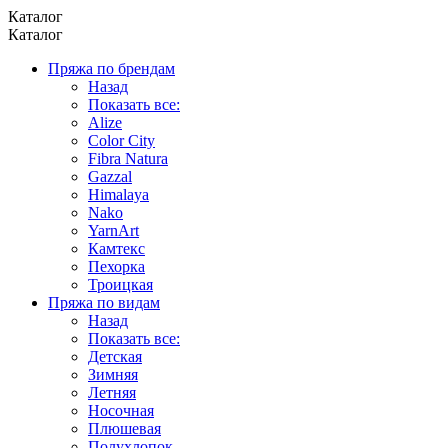
Каталог
Каталог
Пряжа по брендам
Назад
Показать все:
Alize
Color City
Fibra Natura
Gazzal
Himalaya
Nako
YarnArt
Камтекс
Пехорка
Троицкая
Пряжа по видам
Назад
Показать все:
Детская
Зимняя
Летняя
Носочная
Плюшевая
Полухлопок