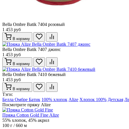
Bella Ombre Batik 7404 розовый
1 453 руб
В корзину
Bella Ombre Batik 7407 джинс
1 453 руб
В корзину
Bella Ombre Batik 7410 бежевый
1 453 руб
В корзину
Тэги:
Белла Омбре Батик
100% хлопок
Alize
Хлопок 100%
Детская
Ле
Посмотрите пряжу Alize
Пряжа Cotton Gold Fine Alize
55% хлопок, 45% акрил
100 г / 660 м