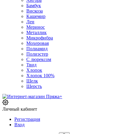
Ангора
Бамбук
Вискоза
Кашемир
Лен
Меринос
Металлик
Микрофибра
Мохеровая
Полиамид
Полиэстер
С люрексом
Твид
Хлопок
Хлопок 100%
Шелк
Шерсть
Личный кабинет
Регистрация
Вход